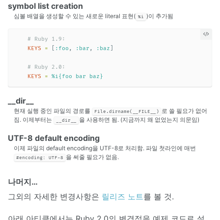
symbol list creation
심볼 배열을 생성할 수 있는 새로운 literal 표현(
)이 추가됨
%i
# Ruby 1.9:
KEYS
=
[
:foo
,
:bar
,
:baz
]
# Ruby 2.0:
KEYS
=
%i{foo bar baz}
__dir__
현재 실행 중인 파일의 경로를
로 쓸 필요가 없어
File.dirname(__FILE__)
짐. 이제부터는
을 사용하면 됨. (지금까지 왜 없었는지 의문임)
__dir__
UTF-8 default encoding
이제 파일의 default encoding을 UTF-8로 처리함. 파일 첫라인에 매번
을 써줄 필요가 없음.
#encoding: UTF-8
나머지…
그외의 자세한 변경사항은
릴리즈 노트
를 볼 것.
아래 아티클에서는 Ruby 2.0의 변경점을 예제 코드로 설