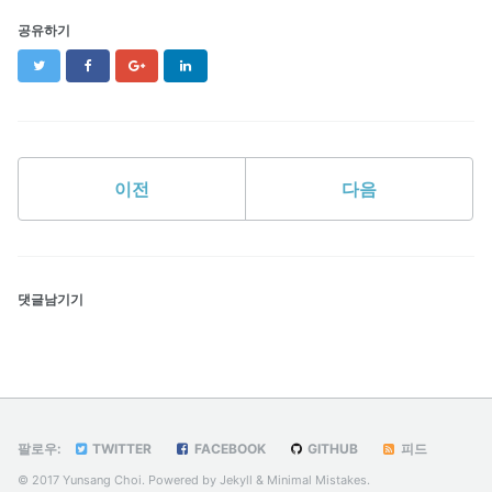
공유하기
Twitter
Facebook
Google+
LinkedIn
이전
다음
댓글남기기
팔로우:
TWITTER
FACEBOOK
GITHUB
피드
© 2017 Yunsang Choi. Powered by
Jekyll
&
Minimal Mistakes
.