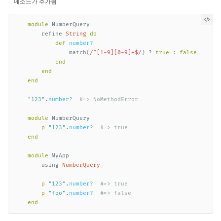
메소드가 추가됨
module
NumberQuery
refine
String
do
def
number?
match
(
/^[1-9][0-9]+$/
)
?
true
:
false
end
end
end
"123"
.
number?
#=> NoMethodError
module
NumberQuery
p
"123"
.
number?
#=> true
end
module
MyApp
using
NumberQuery
p
"123"
.
number?
#=> true
p
"foo"
.
number?
#=> false
end