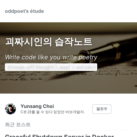
oddpoet's étude
괴짜시인의 습작노트
Write code like you write poetry
Stream.of(thought).map(::asCode)
Yunsang Choi
팔로우
C로 詩를 쓸 수 있다 믿었던 바보개발자.
최근 포스트
Graceful Shutdown Server in Docker